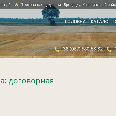
сті, 2.
Торгова площадка: смт.Бродецку, Казатинський райо
ГОЛОВНА
КАТАЛОГ Т
+38 (067) 580-53-32
+
а:
договорная