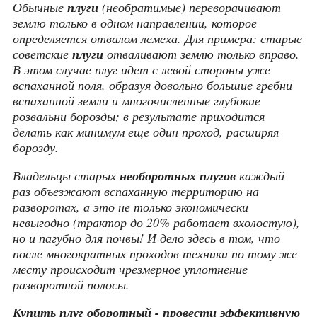
Обычные
плуги
(необратимые) переворачивают
землю только в одном направлении, которое
определяется отвалом лемеха. Для примера: старые
советские
плуги
отваливают землю только вправо.
В этом случае плуг идет с левой стороны уже
вспаханной поля, образуя довольно большие гребни
вспаханной земли и многочисленные глубокие
розвальни борозды; в результате приходится
делать как минимум еще один проход, расширяя
борозду.
Владельцы старых
необоротных плугов
каждый
раз объезжают вспаханную территорию на
разворотах, а это не только экономически
невыгодно (трактор до 20% работает вхолостую),
но и пагубно для почвы! И дело здесь в том, что
после многократных проходов техники по тому же
месту происходит чрезмерное уплотнение
разворотной полосы.
Купить плуг оборотный - провести эффективную