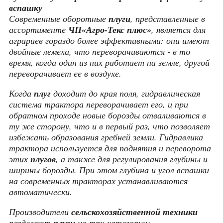
вспашку
Современные оборотные
плуги
, представленные в
ассортименте
ЧП«Агро-Текс плюс»
, является для
аграриев гораздо более эффективными: они имеют
двойные лемеха, что переворачиваются - в то
время, когда один из них работает на земле, другой
переворачивает ее в воздухе.
Когда
плуг
доходит до края поля, гидравлическая
система трактора переворачивает его, и при
обратном проходе новые борозды отваливаются в
ту же сторону, что и в первый раз, что позволяет
избежать образования гребней земли. Гидравлика
трактора используется для поднятия и переворота
этих
плугов
, а также для регулирования глубины и
ширины борозды. При этом глубина и угол вспашки
на современных тракторах устанавливаются
автоматически.
Производители
сельскохозяйственной техники
разделяют
плуги
на три категории: